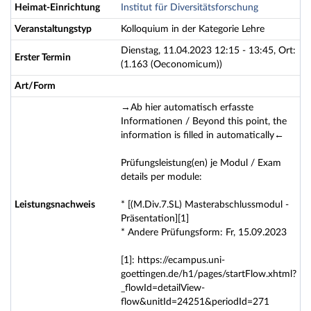
Heimat-Einrichtung
Institut für Diversitätsforschung
Veranstaltungstyp
Kolloquium in der Kategorie Lehre
Dienstag, 11.04.2023 12:15 - 13:45, Ort:
Erster Termin
(1.163 (Oeconomicum))
Art/Form
→Ab hier automatisch erfasste
Informationen / Beyond this point, the
information is filled in automatically←
Prüfungsleistung(en) je Modul / Exam
details per module:
Leistungsnachweis
* [(M.Div.7.SL) Masterabschlussmodul -
Präsentation][1]
* Andere Prüfungsform: Fr, 15.09.2023
[1]: https://ecampus.uni-
goettingen.de/h1/pages/startFlow.xhtml?
_flowId=detailView-
flow&unitId=24251&periodId=271